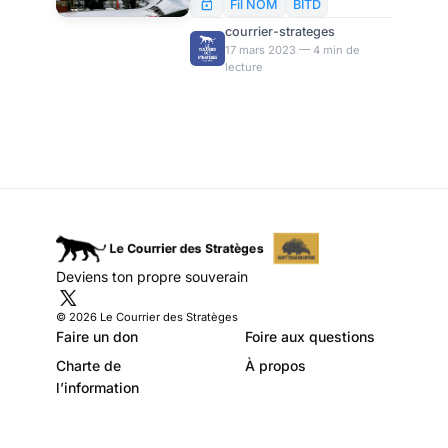
sacrée, par Philippe
titre par la presse, doit être
Fil NOM
BITD
saluée. Il faut en revanche
Migault
courrier-strateges
garder le sens de la mesure
17 mars 2023 — 4 min de
lecture
sur la portée réelle de cette
embellie qui, très étonnement
(?) ne suscite aucune espèce
d’indignation parmi les
habituelles belles âmes.
Deviens ton propre souverain
© 2026 Le Courrier des Stratèges
Faire un don
Foire aux questions
Charte de
À propos
l’information