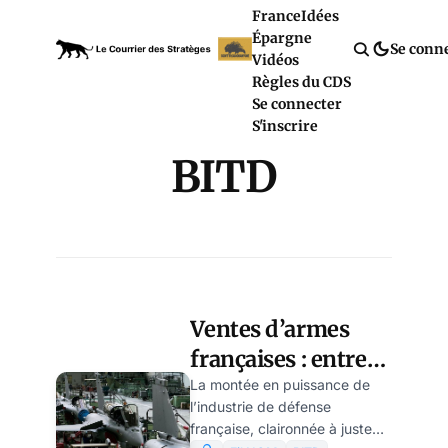
France
Idées
Épargne
Se conn
Vidéos
Règles du CDS
Se connecter
S'inscrire
BITD
Ventes d’armes
françaises : entre
fierté légitime et
La montée en puissance de
l’industrie de défense
curieuse union
française, claironnée à juste