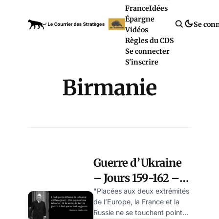
France
Idées
Épargne
Se con
Vidéos
Règles du CDS
Se connecter
S'inscrire
Birmanie
Guerre d’Ukraine
– Jours 159-162 –
L’administration
"Placées aux deux extrémités
de l’Europe, la France et la
Biden n’a pas assez
Russie ne se touchent point