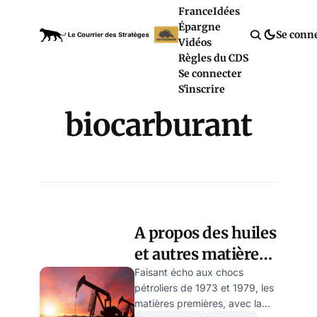
France
Idées
Épargne
Se conn
Vidéos
Règles du CDS
Se connecter
S'inscrire
biocarburant
A propos des huiles
et autres matières
premières:
Faisant écho aux chocs
pétroliers de 1973 et 1979, les
l’idéologie ça se
matières premières, avec la