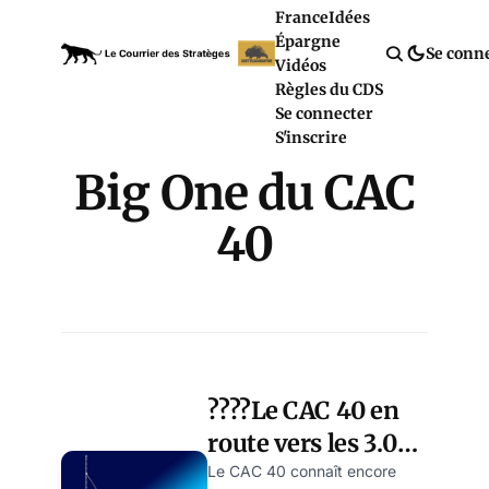
France
Idées
Épargne
Se conn
Vidéos
Règles du CDS
Se connecter
S'inscrire
Big One du CAC
40
????Le CAC 40 en
route vers les 3.000
points…
Le CAC 40 connaît encore