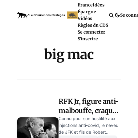
France
Idées
Épargne
Se conn
Vidéos
Règles du CDS
Se connecter
S'inscrire
big mac
RFK Jr, figure anti-
malbouffe, craque
pour un Big Mac
Connu pour son hostilité aux
injections anti-covid, le neveu
de JFK et fils de Robert