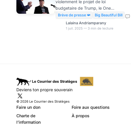
violemment le projet de loi
ennemi
budgetaire de Trump, le One
Big Beautiful Bill Act, qu’Elon
Brève de presse 📯
Big Beautiful Bill
Musk juge catastrophique
Lalaina Andriamparany
pour l’avenir des États-Unis.
1 juil. 2025 — 3 min de lecture
Fidèle à lui-même, Donald
Trump durcit également le ton,
et menace d’utiliser les leviers
économiques pour faire plier
l’industriel. Philip Low,
neuroscientifique de renom et
ancien collaborateur de Musk,
estime que le conflit est loin
d’être clos.« Connaissant Elon
Deviens ton propre souverain
comme je le connais, il va tout
faire pour nuire au président »,
© 2026 Le Courrier des Stratèges
a-t-i
Faire un don
Foire aux questions
Charte de
À propos
l’information