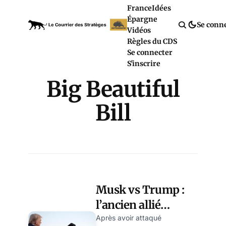
France
Idées
Épargne
Se conn
Vidéos
Règles du CDS
Se connecter
S'inscrire
Big Beautiful
Bill
Musk vs Trump :
l’ancien allié
devenu pire
Après avoir attaqué