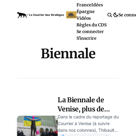
France
Idées
Épargne
Se conn
Vidéos
Règles du CDS
Se connecter
S'inscrire
Biennale
La Biennale de
Venise, plus de
cent ans
Dans le cadre du reportage du
Courrier à Venise (à suivre
d'ambition
dans nos colonnes), Thibault