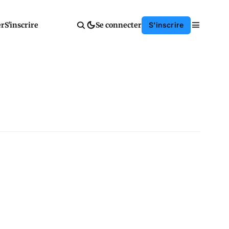
er
S'inscrire
Se connecter
S'inscrire