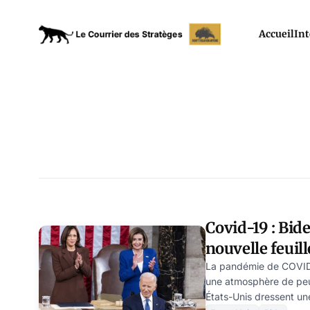
Accueil
Int
Covid-19 : Bid
nouvelle feuill
covid 19
La pandémie de COVID
une atmosphère de peur
États-Unis dressent un