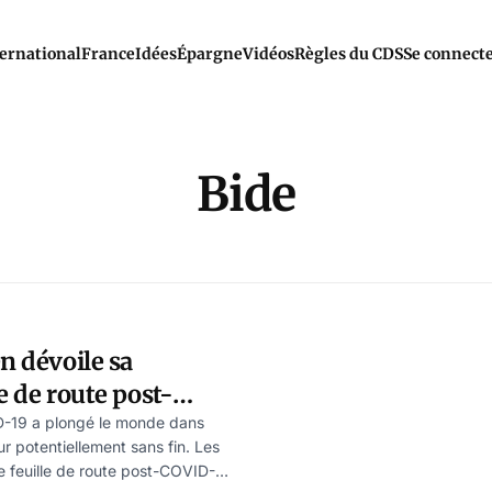
ernational
France
Idées
Épargne
Vidéos
Règles du CDS
Se connect
Bide
en dévoile sa
e de route post-
-19 a plongé le monde dans
 potentiellement sans fin. Les
e feuille de route post-COVID-