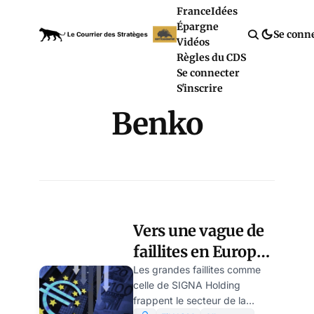
France
Idées
Épargne
Se conn
Vidéos
Règles du CDS
Se connecter
S'inscrire
Benko
Vers une vague de
faillites en Europe
(partie 2), par
Les grandes faillites comme
celle de SIGNA Holding
Ulrike Reisner
frappent le secteur de la