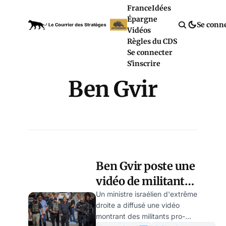
France
Idées
Épargne
Se conn
Vidéos
Règles du CDS
Se connecter
S'inscrire
Ben Gvir
Ben Gvir poste une
vidéo de militants
à genoux, tollé en
Un ministre israélien d'extrême
droite a diffusé une vidéo
Israël et en Europe
montrant des militants pro-