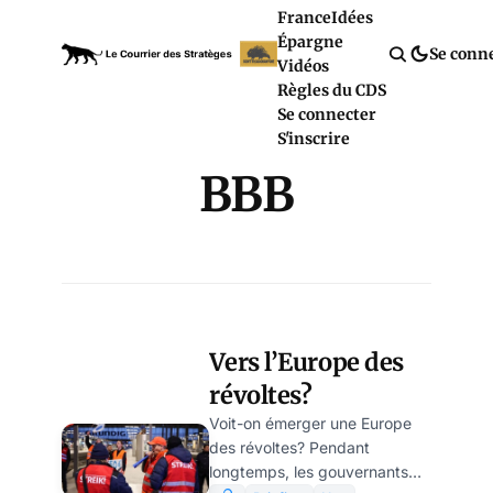
France
Idées
Épargne
Se conn
Vidéos
Règles du CDS
Se connecter
S'inscrire
BBB
Vers l’Europe des
révoltes?
Voit-on émerger une Europe
des révoltes? Pendant
longtemps, les gouvernants