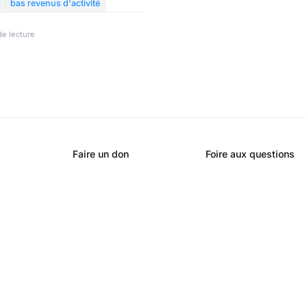
te la question est de savoir

bas revenus d'activité
ons de personnes en France
avail…
de lecture
Faire un don
Foire aux questions