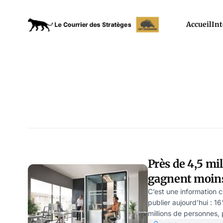
Accueil
Int
Près de 4,5 mil
gagnent moins
mois
C’est une information 
publier aujourd’hui : 16
millions de personnes,