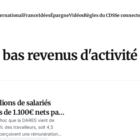
ernational
France
Idées
Épargne
Vidéos
Règles du CDS
Se connect
bas revenus d'activité
lions de salariés
 de 1.100€ nets par
choc que la DARES vient de
% des travailleurs, soit 4,5
 perçoivent une rémunération