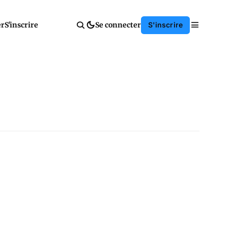
er
S'inscrire
Se connecter
S'inscrire