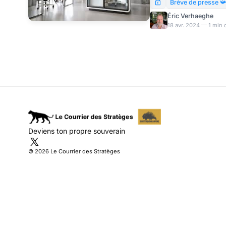
inférieure à 1.100€. Tou
Brève de presse 
pourquoi tant de milli
Éric Verhaeghe
vivent si mal de leur tr
18 avr. 2024 — 1 min 
Deviens ton propre souverain
© 2026 Le Courrier des Stratèges