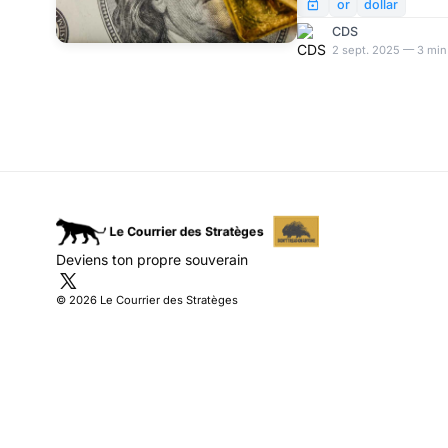
après trois décennies 
or
dollar
désormais plus du quart 
CDS
fébrile d'un âge commun
2 sept. 2025 — 3 min
a les lents glissements 
choix profonds qui mo
monétaire international
Deviens ton propre souverain
© 2026 Le Courrier des Stratèges