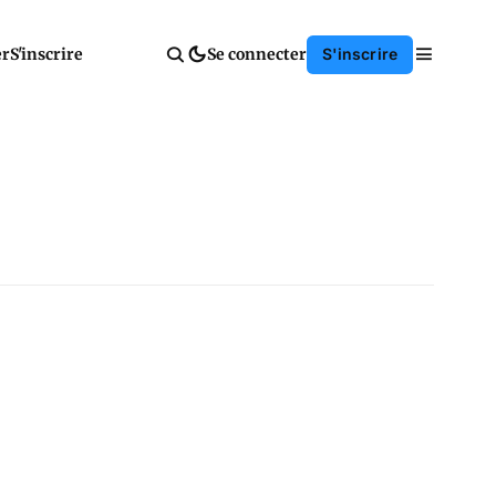
er
S'inscrire
Se connecter
S'inscrire