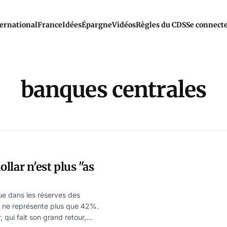
ernational
France
Idées
Épargne
Vidéos
Règles du CDS
Se connect
banques centrales
dollar n'est plus "as
nue dans les réserves des
e ne représente plus que 42%.
r, qui fait son grand retour,