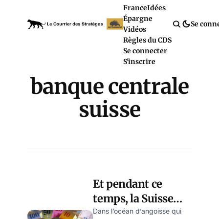
France
Idées
Épargne
Se conn
Vidéos
Règles du CDS
Se connecter
S'inscrire
banque centrale
suisse
Et pendant ce
temps, la Suisse
s’enrichit trop… et
Dans l’océan d’angoisse qui