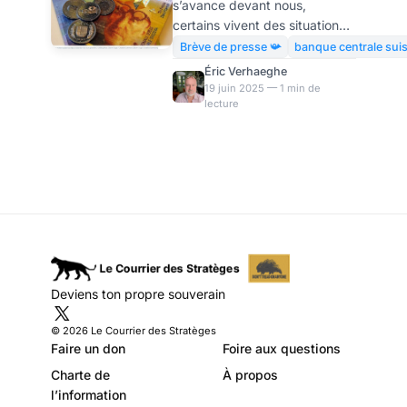
s’avance devant nous,
passe au taux
certains vivent des situations
directeur de 0% !
plus simples que d’autres.
Brève de presse 📯
banque centrale sui
Ainsi, la Banque centrale
Éric Verhaeghe
suisse vient de réduire son
19 juin 2025 — 1 min de
lecture
taux directeur à 0%. Il faut
dire que l’effondrement du
dollar (en partie voulu par
Trump) complique les
exportations suisses. Pour
limiter les pertes, les autorités
monétaires helvétiques
abandonnent donc toute
rémunération des dépôts… Le
graphique ci-dessus explique
Deviens ton propre souverain
largement la décision des
autorités monétaires
© 2026 Le Courrier des Stratèges
helvétiques. Depuis l
Faire un don
Foire aux questions
Charte de
À propos
l’information