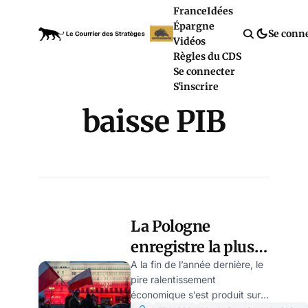
France
Idées
Épargne
Se conn
Vidéos
Règles du CDS
Se connecter
S'inscrire
baisse PIB
La Pologne
enregistre la plus
forte baisse de PIB
A la fin de l’année dernière, le
pire ralentissement
en Europe, par
économique s’est produit sur