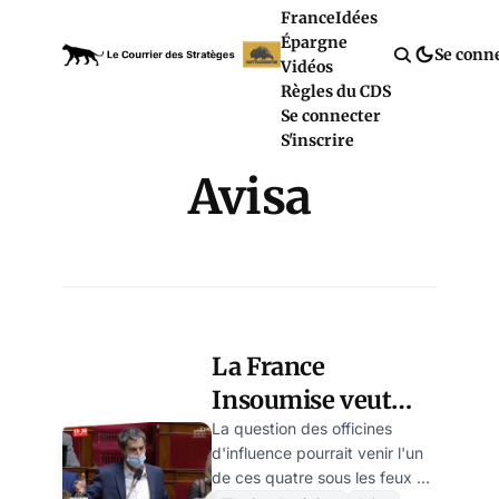
France
Idées
Épargne
Se conn
Vidéos
Règles du CDS
Se connecter
S'inscrire
Avisa
La France
Insoumise veut
une commission
La question des officines
d'influence pourrait venir l'un
parlementaire sur
de ces quatre sous les feux de