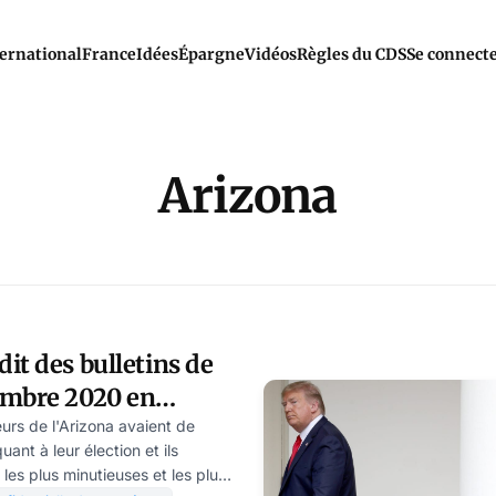
ernational
France
Idées
Épargne
Vidéos
Règles du CDS
Se connect
Arizona
it des bulletins de
embre 2020 en
llé les suspicions de
eurs de l'Arizona avaient de
ant à leur élection et ils
résultats des
les plus minutieuses et les plus