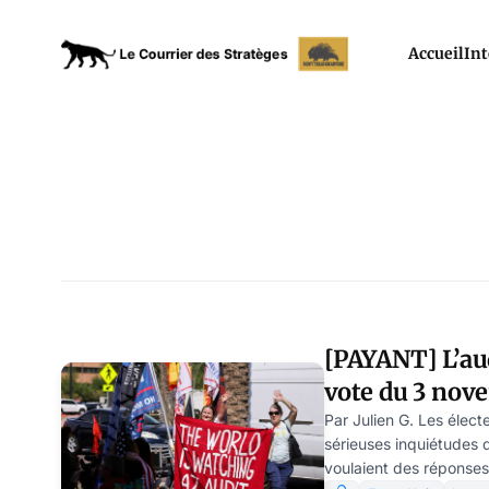
Accueil
Int
[PAYANT] L’aud
vote du 3 nov
Arizona a révei
Par Julien G. Les élect
sérieuses inquiétudes qu
fraude sur les 
voulaient des réponses 