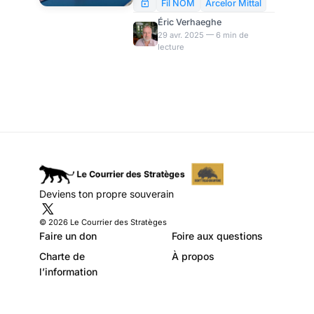
Arthur Cyclops
dont l’entreprise a bénéficié
Fil NOM
Arcelor Mittal
pour maintenir une activité en
Éric Verhaeghe
France, alors même que
29 avr. 2025 — 6 min de
lecture
l’entreprise distribuait de
généreux dividendes à ses
actionnaires. Arthur Cyclops
fait ici le point des
subventions perçues par
l’entreprise.
Deviens ton propre souverain
© 2026 Le Courrier des Stratèges
Faire un don
Foire aux questions
Charte de
À propos
l’information