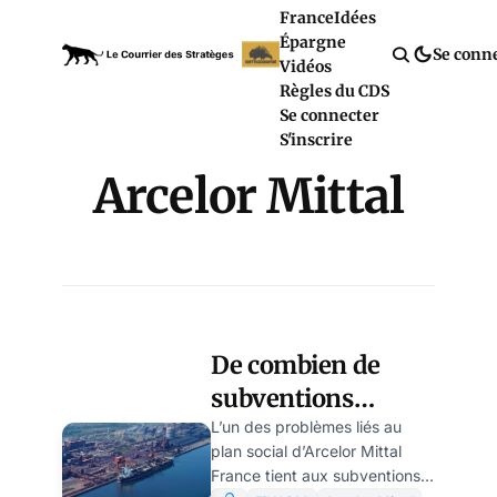
France
Idées
Épargne
Se conn
Vidéos
Règles du CDS
Se connecter
S'inscrire
Arcelor Mittal
De combien de
subventions
Arcelor-Mittal a-t-
L’un des problèmes liés au
plan social d’Arcelor Mittal
il bénéficié ? par
France tient aux subventions