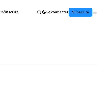
er
S'inscrire
Se connecter
S'inscrire