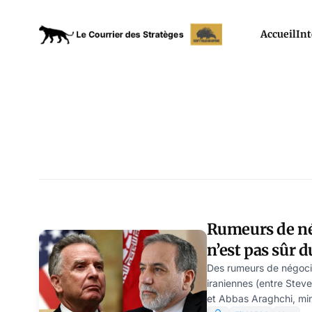
Accueil
Int
Rumeurs de né
n’est pas sûr 
bombe anti-bu
Des rumeurs de négoci
iraniennes (entre Steve
et Abbas Araghchi, min