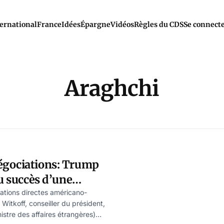
ernational
France
Idées
Épargne
Vidéos
Règles du CDS
Se connect
Araghchi
gociations: Trump
du succès d’une
nker en Iran
ations directes américano-
 Witkoff, conseiller du président,
istre des affaires étrangères)