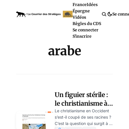
France
Idées
Épargne
Se conn
Vidéos
Règles du CDS
Se connecter
S'inscrire
arabe
Un figuier stérile :
le christianisme à
l’ère du génocide,
Le christianisme en Occident
s’est-il coupé de ses racines ?
par Myriam
C’est la question qui surgit à la