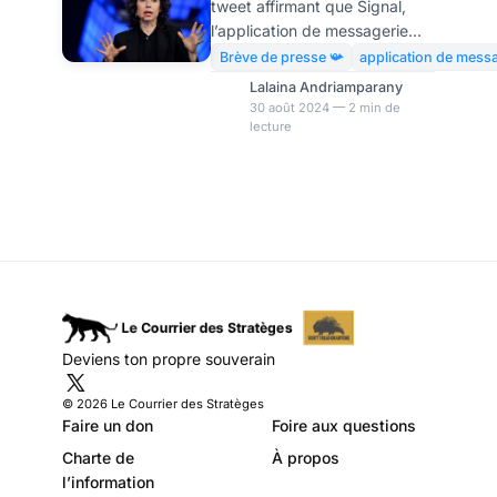
tweet affirmant que Signal,
Meredith
l’application de messagerie
Whittaker a géré
réputée pour son chiffrement
Brève de presse 📯
application de mess
de bout en bout, présentait
les critiques de
Lalaina Andriamparany
des « vulnérabilités connues »
30 août 2024 — 2 min de
Musk
lecture
dans son système. Cette
déclaration a immédiatement
suscité nombreuses
préoccupations parmi les
utilisateurs de l’application,
remettant en question sa
fiabilité. La présidente de
Signal, Meredith Whittaker,
spécialiste de l’éthique de
l’intelligence artificielle (IA),de
Deviens ton propre souverain
la vie privée en ligne et de la
gouvernance d’Internet
© 2026 Le Courrier des Stratèges
Faire un don
Foire aux questions
Charte de
À propos
l’information