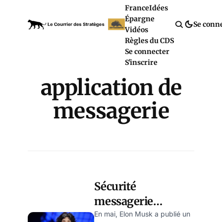
France
Idées
Épargne
Se conn
Vidéos
Règles du CDS
Se connecter
S'inscrire
application de
messagerie
Sécurité
messagerie
SIGNAL : comment
En mai, Elon Musk a publié un