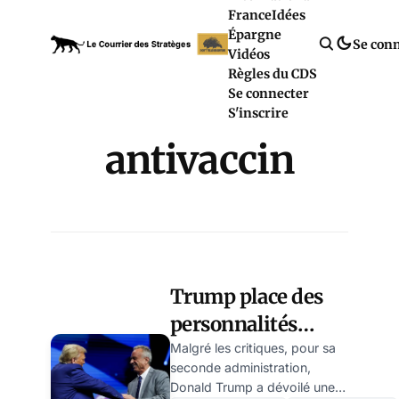
France
Idées
Épargne
Se con
Vidéos
Règles du CDS
Se connecter
S'inscrire
antivaccin
Trump place des
personnalités
atypiques à des
Malgré les critiques, pour sa
seconde administration,
postes clés à la
Donald Trump a dévoilé une