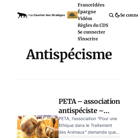
France
Idées
Épargne
Se conn
Vidéos
Règles du CDS
Se connecter
S'inscrire
Antispécisme
PETA – association
antispéciste –
dénonce
PETA, l’association “Pour une
Ethique dans le Traitement
l’utilisation d’un
des Animaux“ demande que