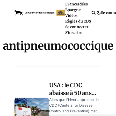
France
Idées
Épargne
Se conn
Vidéos
Règles du CDS
Se connecter
S'inscrire
antipneumococcique
USA : le CDC
abaisse à 50 ans
l’âge pour le vaccin
Alors que l’hiver approche, le
CDC (Centers for Disease
antipneumococcique
Control and Prevention) met à