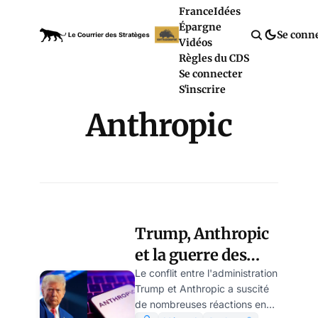
France
Idées
Épargne
Se conn
Vidéos
Règles du CDS
Se connecter
S'inscrire
Anthropic
Trump, Anthropic
et la guerre des
empires
Le conflit entre l'administration
Trump et Anthropic a suscité
numériques, par
de nombreuses réactions en