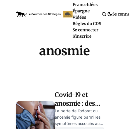
France
Idées
Épargne
Se conn
Vidéos
Règles du CDS
Se connecter
S'inscrire
anosmie
Covid-19 et
anosmie : des
experts expliquent
La perte de l’odorat ou
anosmie figure parmi les
les troubles
symptômes associés au