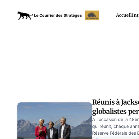
Accueil
Int
Réunis à Jacks
globalistes per
l'immigration
A l'occasion de la 48è
qui réunit, chaque ann
Réserve Fédérale des E