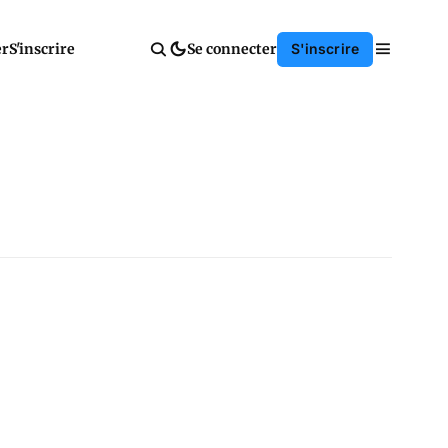
er
S'inscrire
Se connecter
S'inscrire