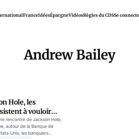
ernational
France
Idées
Épargne
Vidéos
Règles du CDS
Se connect
Andrew Bailey
on Hole, les
sistent à vouloir
 massive
me rencontre de Jackson Hole,
ée, autour de la Banque de
tats-Unis, les banquiers