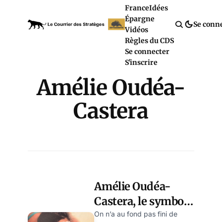
France
Idées
Épargne
Se conn
Vidéos
Règles du CDS
Se connecter
S'inscrire
Amélie Oudéa-
Castera
Amélie Oudéa-
Castera, le symbole
de l’inégalité des
On n’a au fond pas fini de