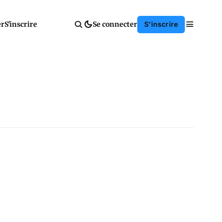
er
S'inscrire
Se connecter
S'inscrire