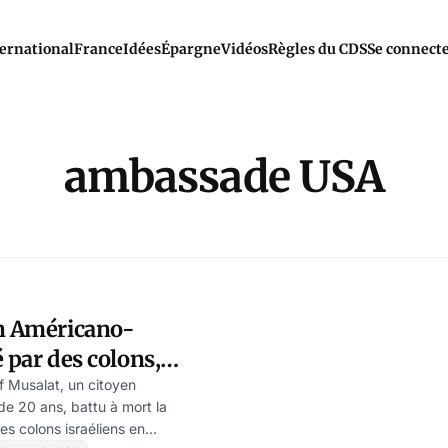
ernational
France
Idées
Épargne
Vidéos
Règles du CDS
Se connect
ambassade USA
un Américano-
 par des colons,
clame justice
f Musalat, un citoyen
de 20 ans, battu à mort la
es colons israéliens en