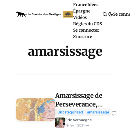
France
Idées
Épargne
Se conn
Vidéos
Règles du CDS
Se connecter
S'inscrire
amarsissage
Amarsissage de
Perseverance,
COVID : 2021,
Uncategorized
amarsissage
l’année où la
Éric Verhaeghe
19 févr. 2021 —