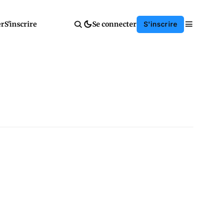
er
S'inscrire
Se connecter
S'inscrire