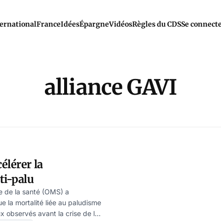
ernational
France
Idées
Épargne
Vidéos
Règles du CDS
Se connect
alliance GAVI
élérer la
ti-palu
e de la santé (OMS) a
la mortalité liée au paludisme
x observés avant la crise de la