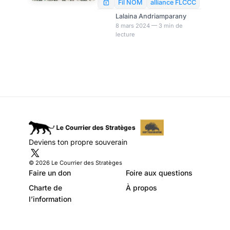
COVID long
été menées dans le but
Fil NOM
alliance FLCCC
d’identifier les facteurs qui
Lalaina Andriamparany
favorisent cette persistance
8 mars 2024 — 3 min de
lecture
des symptômes après la
guérison. Des médecins en
soins intensifs de l’Alliance
FLCCC viennent de révéler
que la vaccination contre le
Covid-19 pourrait causer le
même trouble.
Deviens ton propre souverain
© 2026 Le Courrier des Stratèges
Faire un don
Foire aux questions
Charte de
À propos
l’information