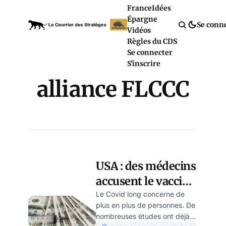
France
Idées
Épargne
Se conn
Vidéos
Règles du CDS
Se connecter
S'inscrire
alliance FLCCC
USA : des médecins
accusent le vaccin
de déclencher les
Le Covid long concerne de
plus en plus de personnes. De
symptômes du
nombreuses études ont déjà