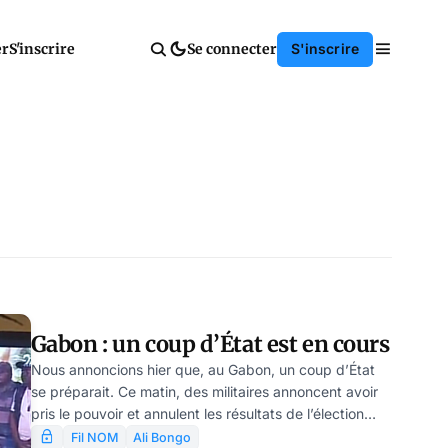
er
S'inscrire
Se connecter
S'inscrire
Gabon : un coup d’État est en cours
Nous annoncions hier que, au Gabon, un coup d’État
se préparait. Ce matin, des militaires annoncent avoir
pris le pouvoir et annulent les résultats de l’élection
présidentielle. Les frontières sont fermées jusqu’à
Fil NOM
Ali Bongo