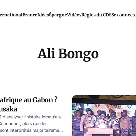
ernational
France
Idées
Épargne
Vidéos
Règles du CDS
Se connect
Ali Bongo
çafrique au Gabon ?
lusaka
é d’analyser l’histoire lorsqu’elle
Cependant, alors que les
ont interprétés majoritairement