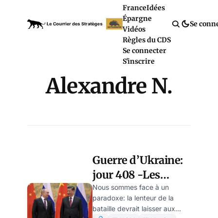
France
Idées
Épargne
Se conn
Vidéos
Règles du CDS
Se connecter
S'inscrire
Alexandre N.
Guerre d’Ukraine:
jour 408 -Les
dirigeants
Nous sommes face à un
paradoxe: la lenteur de la
occidentaux entre
bataille devrait laisser aux