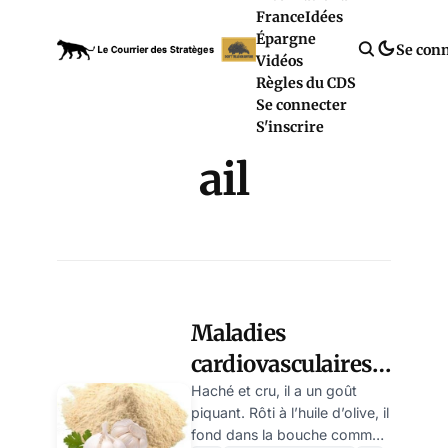
France
Idées
Épargne
Se con
Vidéos
Règles du CDS
Se connecter
S'inscrire
ail
Maladies
cardiovasculaires :
l’allicine (ail) serait
Haché et cru, il a un goût
piquant. Rôti à l’huile d’olive, il
le meilleur allié
fond dans la bouche comme