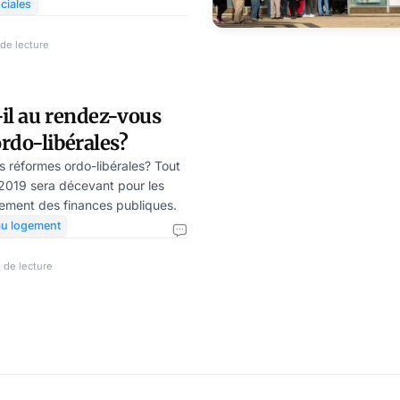
ntées comme jamais auparavant
ciales
res années. Mais les
oyeurs et des salariés s’y
de lecture
ce que cela augmenterait
antation ; les autres parce que
scales pèseraient surtout sur la
-il au rendez-vous
aille. Celle-ci est sou
rdo-libérales?
s réformes ordo-libérales? Tout
2019 sera décevant pour les
ssement des finances publiques.
au logement
 de lecture