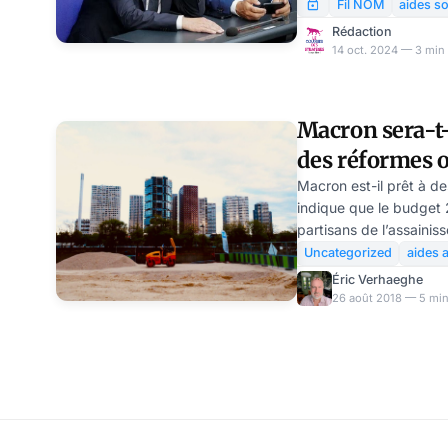
devraient être augme
Fil NOM
aides so
au cours des 20 derniè
Rédaction
représentants des empl
14 oct. 2024 — 3 min 
opposent. Les uns par
encore les coûts d’impl
de nouvelles charges fi
Macron sera-t
classe moyenne qui trav
des réformes o
Macron est-il prêt à de
indique que le budget 
partisans de l’assaini
Uncategorized
aides 
Éric Verhaeghe
26 août 2018 — 5 min