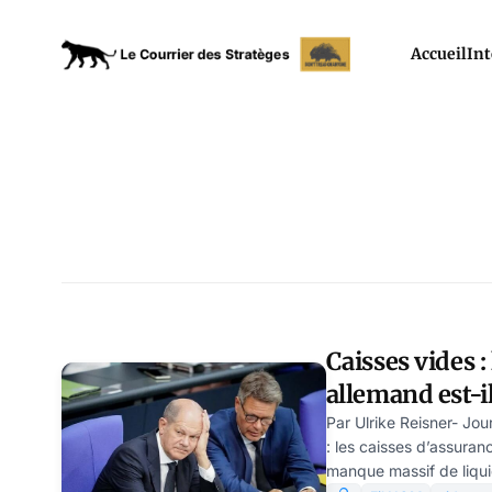
Accueil
Int
Caisses vides :
allemand est-il
s’effondrer ?
Par Ulrike Reisner- Jo
: les caisses d’assura
manque massif de liquidi