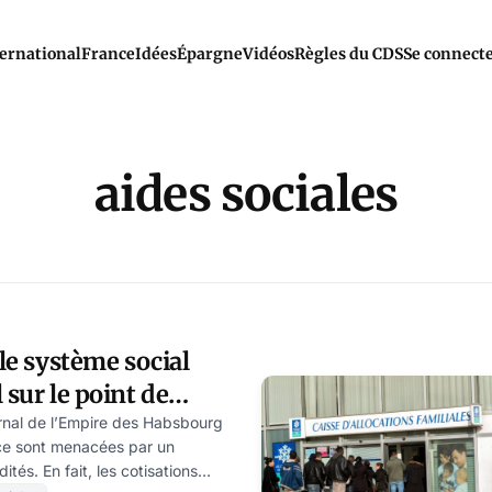
ernational
France
Idées
Épargne
Vidéos
Règles du CDS
Se connect
aides sociales
 le système social
 sur le point de
urnal de l’Empire des Habsbourg
nce sont menacées par un
tés. En fait, les cotisations