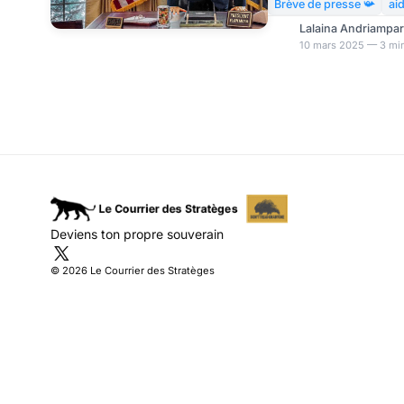
l’Organisation du Trait
Brève de presse 📯
aid
Dans un post publié d
Lalaina Andriampa
médias sociaux X (anc
10 mars 2025 — 3 min
affirmé que les États-U
quitter cette alliance m
controversé sur le rôle 
Deviens ton propre souverain
© 2026 Le Courrier des Stratèges