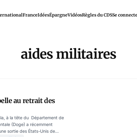
ernational
France
Idées
Épargne
Vidéos
Règles du CDS
Se connect
aides militaires
lle au retrait des
la, à la tête du Département de
mentale (Doge) a récemment
une sortie des États-Unis de