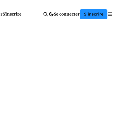
er
S'inscrire
Se connecter
S'inscrire