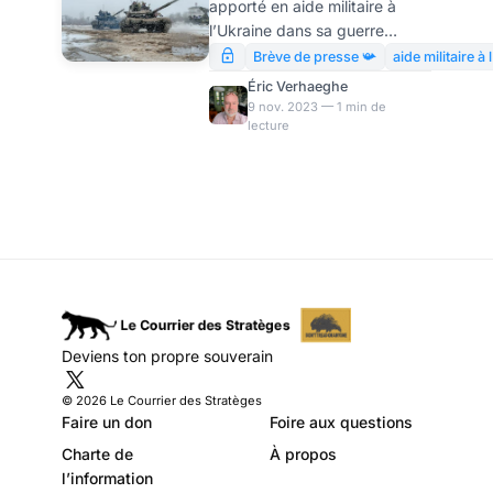
apporté en aide militaire à
milliards €
l’Ukraine dans sa guerre
contre la Russie ? La question
Brève de presse 📯
aide militaire à
était souvent posée. On
Éric Verhaeghe
dispose désormais d’une
9 nov. 2023 — 1 min de
lecture
réponse officielle : 3,2
milliards€ selon un rapport
parlementaire. Une somme qui
ne manquera pas de nourrir la
grogne contre un soutien à
une politique atlantiste qui a
eu, pour autres
conséquences, de renchérir le
prix de l’énergie et donc
d’étrangler de nombreux
Deviens ton propre souverain
Français.
© 2026 Le Courrier des Stratèges
Faire un don
Foire aux questions
Charte de
À propos
l’information