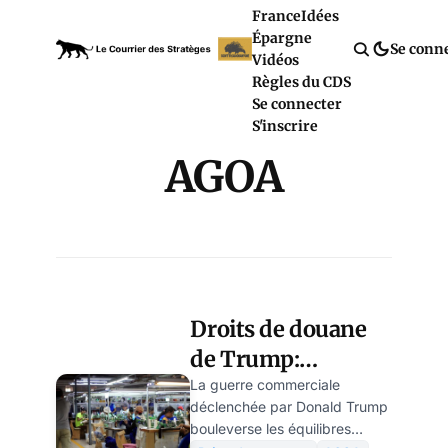
France
Idées
Épargne
Se conn
Vidéos
Règles du CDS
Se connecter
S'inscrire
AGOA
Droits de douane
de Trump:
Madagascar en
La guerre commerciale
déclenchée par Donald Trump
paie le prix fort
bouleverse les équilibres