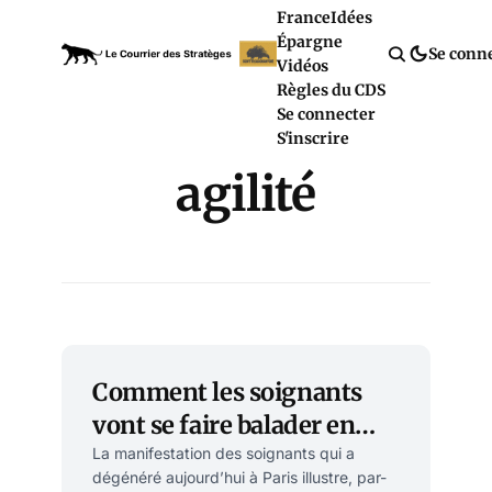
France
Idées
Épargne
Se conn
Vidéos
Règles du CDS
Se connecter
S'inscrire
agilité
Comment les soignants
vont se faire balader en
beauté par le Ségur de la
La manifestation des soignants qui a
dégénéré aujourd’hui à Paris illustre, par-
Santé