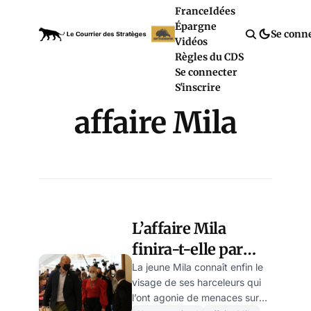
France
Idées
Épargne
Se conn
Vidéos
Règles du CDS
Se connecter
S'inscrire
affaire Mila
L’affaire Mila
finira-t-elle par
une manipulation
La jeune Mila connaît enfin le
visage de ses harceleurs qui
du Parquet ?
l’ont agonie de menaces sur