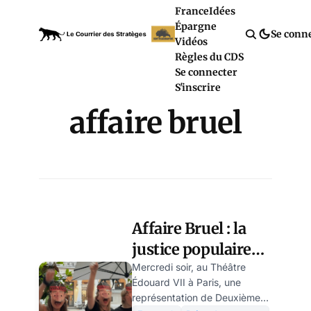
France
Idées
Épargne
Se conn
Vidéos
Règles du CDS
Se connecter
S'inscrire
affaire bruel
Affaire Bruel : la
justice populaire
s'installe dans les
Mercredi soir, au Théâtre
Édouard VII à Paris, une
salles de spectacle
représentation de Deuxième