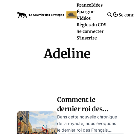
France
Idées
Épargne
Se con
Vidéos
Règles du CDS
Se connecter
S'inscrire
Adeline
Comment le
dernier roi des
Français a façonné
Dans cette nouvelle chronique
de la royauté, nous évoquons
la France
le dernier roi des Français,