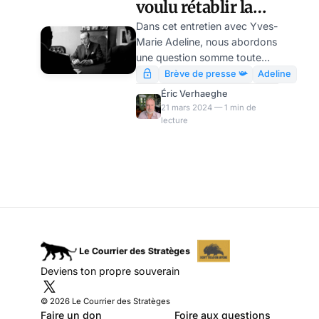
voulu rétablir la
du corps social.
monarchie ?
Dans cet entretien avec Yves-
Marie Adeline, nous abordons
une question somme toute
assez méconnue de la geste
Brève de presse 📯
Adeline
gaullienne : le grand Charles
Éric Verhaeghe
rêvait-il ou non de rétablir la
21 mars 2024 — 1 min de
monarchie en France ? Dans
lecture
cette mise en perspective,
Yves-Marie Adeline nous
rappelle les relations
complexes du général avec
Henri, comte de Paris, qu’il
espéra un temps installer sur
le trône de France.
Deviens ton propre souverain
© 2026 Le Courrier des Stratèges
Faire un don
Foire aux questions