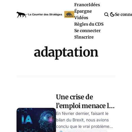
France
Idées
Épargne
Se conn
Vidéos
Règles du CDS
Se connecter
S'inscrire
adaptation
Une crise de
l’emploi menace le
Royaume-Uni, par
En février dernier, faisant le
bilan du Brexit, nous avions
Yves-Marie
conclu que le vrai problème