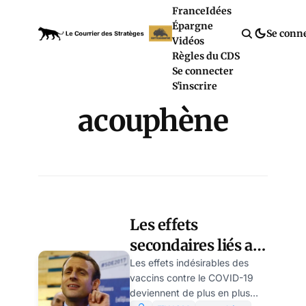
France
Idées
Épargne
Se conn
Vidéos
Règles du CDS
Se connecter
S'inscrire
acouphène
Les effets
secondaires liés au
vaccin COVID
Les effets indésirables des
vaccins contre le COVID-19
cachés par les
deviennent de plus en plus