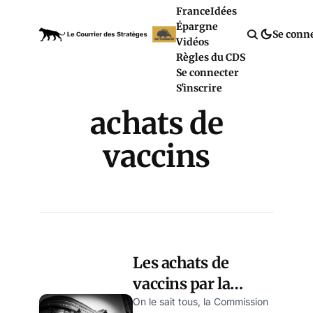
France
Idées
Épargne
Se conn
Vidéos
Règles du CDS
Se connecter
S'inscrire
achats de
vaccins
Les achats de
vaccins par la
Commission
On le sait tous, la Commission