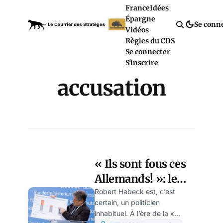
France
Idées
Épargne
Se conn
Vidéos
Règles du CDS
Se connecter
S'inscrire
accusation
« Ils sont fous ces
Allemands! »: le
chef des Verts n’est
Robert Habeck est, c’est
certain, un politicien
pas critiqué pour
inhabituel. À l’ère de la «