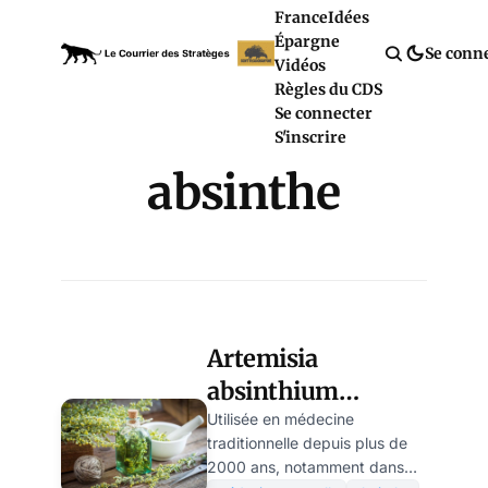
France
Idées
Épargne
Se conn
Vidéos
Règles du CDS
Se connecter
S'inscrire
absinthe
Artemisia
absinthium
(absinthe) : que
Utilisée en médecine
traditionnelle depuis plus de
faut-il absolument
2000 ans, notamment dans