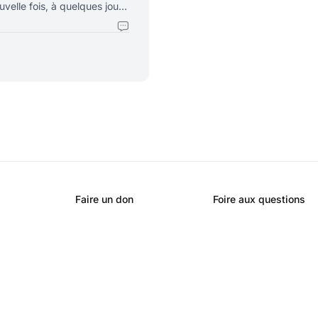
uvelle fois, à quelques jours
espace Schengen. L’intéressé
ésenté à la Cour Pénale
hadistes combattants l’Europe de l’Ouest
Faire un don
Foire aux questions