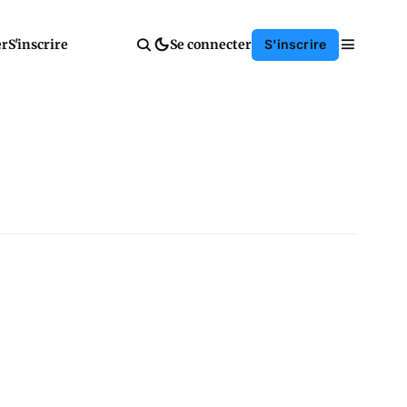
er
S'inscrire
Se connecter
S'inscrire