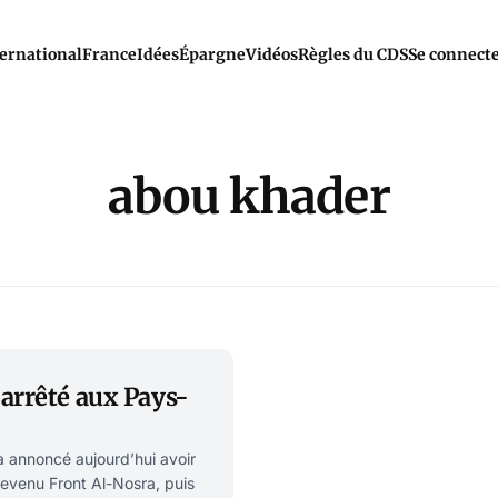
ernational
France
Idées
Épargne
Vidéos
Règles du CDS
Se connect
abou khader
 arrêté aux Pays-
 a annoncé aujourd’hui avoir
devenu Front Al-Nosra, puis