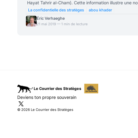
Hayat Tahrir al-Cham). Cette information illustre une no
du scrutin européen, la porosité des frontières dans l’
La confidentielle des stratèges
abou khader
est recherché pour crimes de guerre et devrait être pr
Éric Verhaeghe
Internationale de La Haye. Combien de dji
21 mai 2019 — 1 min de lecture
Deviens ton propre souverain
© 2026 Le Courrier des Stratèges