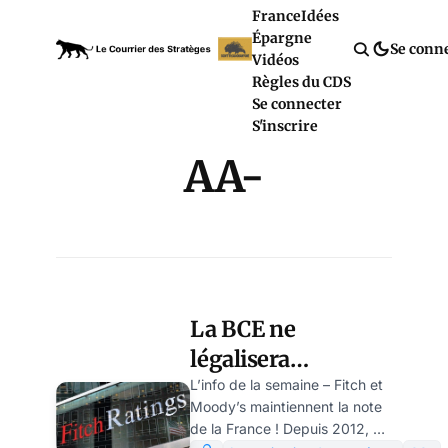
France
Idées
Épargne
Se conn
Vidéos
Règles du CDS
Se connecter
S'inscrire
AA-
La BCE ne
légalisera
finalement pas le
L’info de la semaine – Fitch et
Moody’s maintiennent la note
vol, par Florent
de la France ! Depuis 2012, et